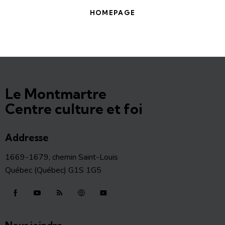
HOMEPAGE
Le Montmartre
Centre culture et foi
Addresse
1669-1679, chemin Saint-Louis
Québec (Québec) G1S 1G5