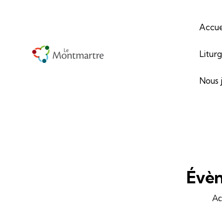
Accue
Litur
Nous 
Évèn
Ac