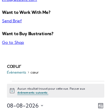
Want to Work With Me?
Send Brief
Want to Buy Illustrations?
Go to Shop
cœur
Évènements
cœur
Aucun résultat trouvé pour cette vue. Passer aux
Notice
évènements suivants
.
Na
Na
08-08-2026
Mois