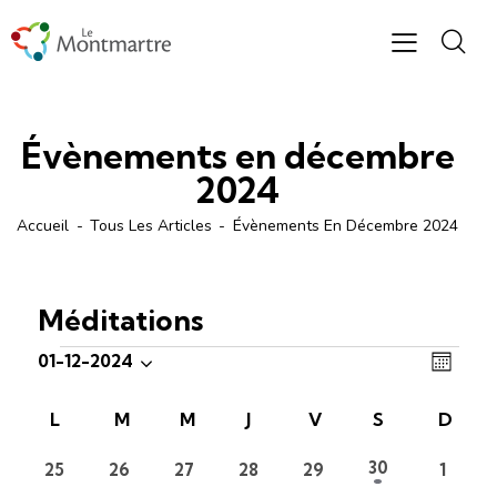
Évènements en décembre
2024
Accueil
Tous Les Articles
Évènements En Décembre 2024
Méditations
N
N
01-12-2024
M
S
a
a
o
é
v
v
C
L
M
M
J
V
S
D
i
l
i
i
s
a
e
g
1
30
0
0
0
0
0
0
25
26
27
28
29
1
g
l
évènement
évènements
évènements
évènements
évènements
évènements
évène
c
a